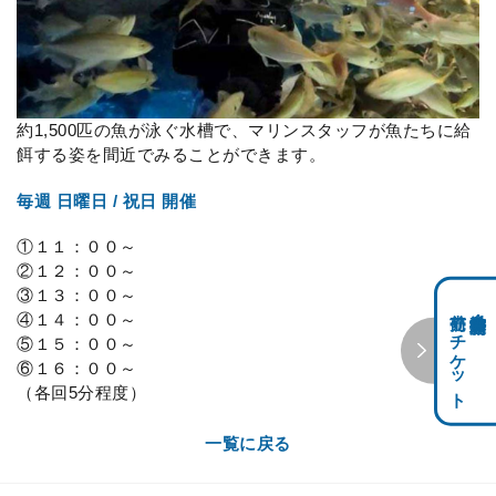
約1,500匹の魚が泳ぐ水槽で、マリンスタッフが魚たちに給
餌する姿を間近でみることができます。
毎週 日曜日 / 祝日 開催
①１１：００～
②１２：００～
③１３：００～
前売りチケット
科学館共通利用券・
④１４：００～
⑤１５：００～
⑥１６：００～
（各回5分程度）
一覧に戻る