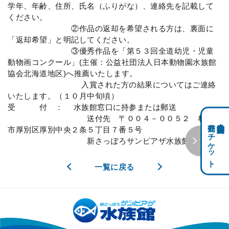
学年、年齢、住所、氏名（ふりがな）、連絡先を記載して
ください。
②作品の返却を希望される方は、裏面に
「返却希望」と明記してください。
③優秀作品を「第５３回全道幼児・児童
動物画コンクール」(主催：公益社団法人日本動物園水族館
協会北海道地区)へ推薦いたします。
入賞された方の結果についてはご連絡
いたします。（１０月中旬頃）
受 付 ： 水族館窓口に持参または郵送
送付先 〒００４－００５２ 札幌
前売りチケット
科学館共通利用券・
市厚別区厚別中央２条５丁目７番５号
新さっぽろサンピアザ水族館
一覧に戻る